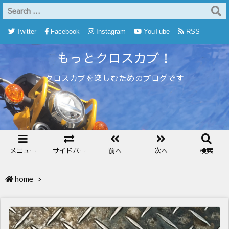
Twitter
Facebook
Instagram
YouTube
RSS
もっとクロスカブ！
Feedly
クロスカブを楽しむためのブログです
メニュー
サイドバー
前へ
次へ
検索
home
>