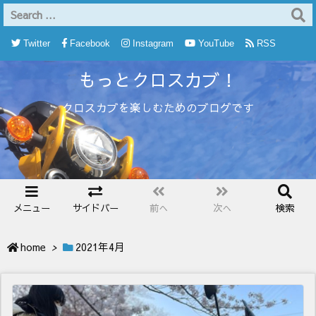
Twitter
Facebook
Instagram
YouTube
RSS
もっとクロスカブ！
Feedly
クロスカブを楽しむためのブログです
メニュー
サイドバー
前へ
次へ
検索
home
>
2021年4月