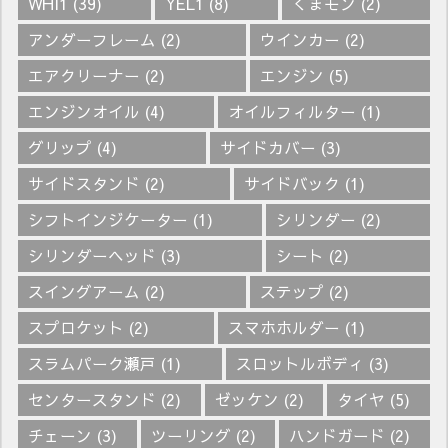
WHI1
(39)
YEL1
(8)
くまモン
(2)
アンダーフレーム
(2)
ウインカー
(2)
エアクリーナー
(2)
エンジン
(5)
エンジンオイル
(4)
オイルフィルター
(1)
グリップ
(4)
サイドカバー
(3)
サイドスタンド
(2)
サイドバック
(1)
シフトインジケーター
(1)
シリンダー
(2)
シリンダーヘッド
(3)
シート
(2)
スイングアーム
(2)
ステップ
(2)
スプロケット
(2)
スマホホルダー
(1)
スラムパーク瀬戸
(1)
スロットルボディ
(3)
センタースタンド
(2)
ゼッケン
(2)
タイヤ
(5)
チェーン
(3)
ツーリング
(2)
ハンドガード
(2)