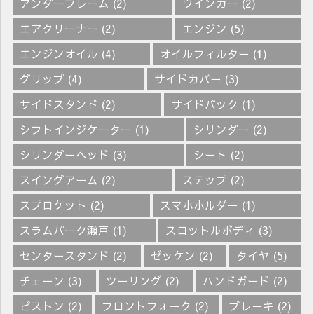
アンダーフレーム
(2)
ウインカー
(2)
エアクリーナー
(2)
エンジン
(5)
エンジンオイル
(4)
オイルフィルター
(1)
グリップ
(4)
サイドカバー
(3)
サイドスタンド
(2)
サイドバック
(1)
シフトインジケーター
(1)
シリンダー
(2)
シリンダーヘッド
(3)
シート
(2)
スイングアーム
(2)
ステップ
(2)
スプロケット
(2)
スマホホルダー
(1)
スラムパーク瀬戸
(1)
スロットルボディ
(3)
センタースタンド
(2)
ゼッケン
(2)
タイヤ
(5)
チェーン
(3)
ツーリング
(2)
ハンドガード
(2)
ピストン
(2)
フロントフォーク
(2)
ブレーキ
(2)