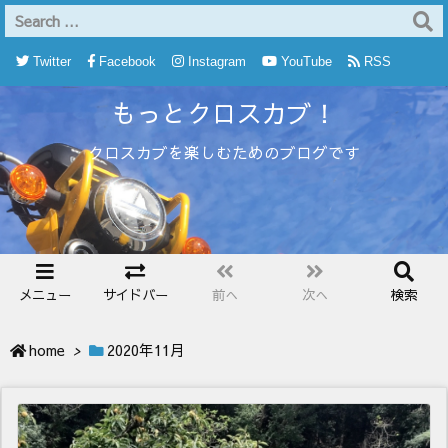
Twitter
Facebook
Instagram
YouTube
RSS
もっとクロスカブ！
Feedly
クロスカブを楽しむためのブログです
メニュー
サイドバー
前へ
次へ
検索
home
>
2020年11月