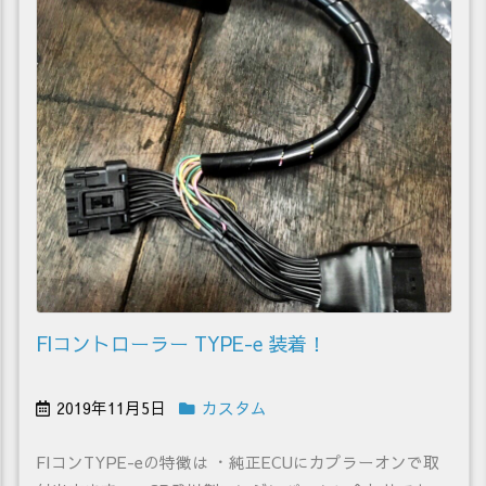
FIコントローラー TYPE-e 装着！
2019年11月5日
カスタム
FIコンTYPE-eの特徴は ・純正ECUにカプラーオンで取