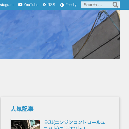
nstagram
YouTube
RSS
Feedly
人気記事
ECU(エンジンコントロールユ
ニット)のリセット！