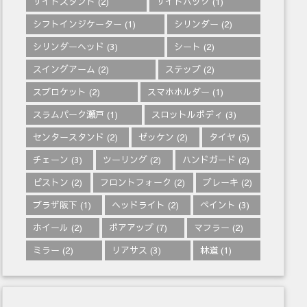
サイドスタンド
(2)
サイドバック
(1)
シフトインジケーター
(1)
シリンダー
(2)
シリンダーヘッド
(3)
シート
(2)
スイングアーム
(2)
ステップ
(2)
スプロケット
(2)
スマホホルダー
(1)
スラムパーク瀬戸
(1)
スロットルボディ
(3)
センタースタンド
(2)
ゼッケン
(2)
タイヤ
(5)
チェーン
(3)
ツーリング
(2)
ハンドガード
(2)
ピストン
(2)
フロントフォーク
(2)
ブレーキ
(2)
プラザ阪下
(1)
ヘッドライト
(2)
ペイント
(3)
ホイール
(2)
ボアアップ
(7)
マフラー
(2)
ミラー
(2)
リアサス
(3)
林道
(1)