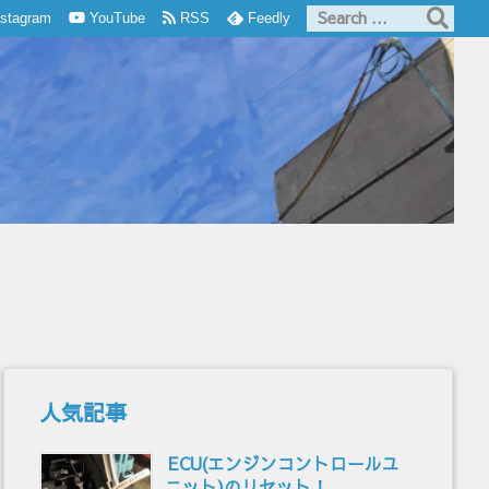
nstagram
YouTube
RSS
Feedly
人気記事
ECU(エンジンコントロールユ
ニット)のリセット！