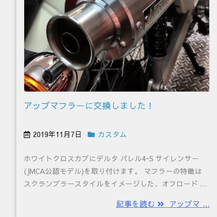
アップマフラーに交換しました！
2019年11月7日
カスタム
ホワイトクロスカブにデルタ バレル4ｰS サイレンサー
(JMCA公認モデル)を取り付けます。 マフラーの特徴は
スクランブラースタイルをイメージした、オフロード ...
記事を読む
アップマ ...