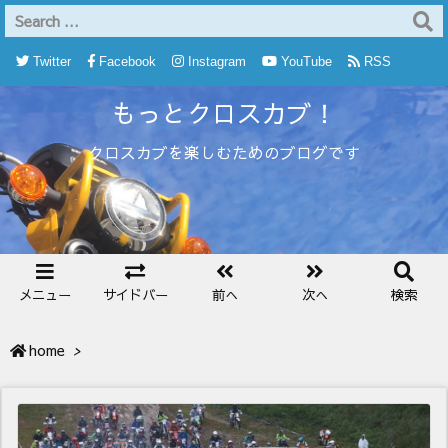
Twitter
Facebook
Instagram
YouTube
RSS
もっとクロスカブ！
Feedly
クロスカブを楽しむためのブログです
メニュー
サイドバー
前へ
次へ
検索
home
>