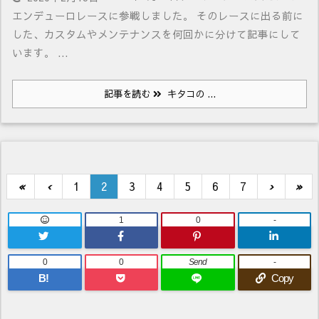
エンデューロレースに参戦しました。 そのレースに出る前に
した、カスタムやメンテナンスを何回かに分けて記事にして
います。 ...
記事を読む
キタコの ...
«
‹
1
2
3
4
5
6
7
›
»
1
0
-
0
0
Send
-
B!
Copy