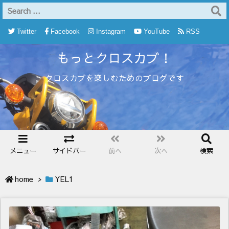
Twitter
Facebook
Instagram
YouTube
RSS
もっとクロスカブ！
Feedly
クロスカブを楽しむためのブログです
メニュー
サイドバー
前へ
次へ
検索
home
>
YEL1