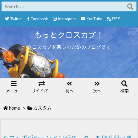
Twitter
Facebook
Instagram
YouTube
RSS
もっとクロスカブ！
Feedly
クロスカブを楽しむためのブログです
メニュー
サイドバー
前へ
次へ
検索
home
>
カスタム
シフトポジションインジケーターを取り付けま