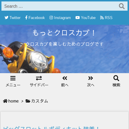
Twitter
Facebook
Instagram
YouTube
RSS
もっとクロスカブ！
Feedly
クロスカブを楽しむためのブログです
メニュー
サイドバー
前へ
次へ
検索
home
>
カスタム
ビッグスロットルボディキット装着！