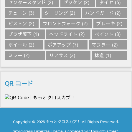
センタースタンド
(2)
ゼッケン
(2)
タイヤ
(5)
チェーン
(3)
ツーリング
(2)
ハンドガード
(2)
ピストン
(2)
フロントフォーク
(2)
ブレーキ
(2)
プラザ阪下
(1)
ヘッドライト
(2)
ペイント
(3)
ホイール
(2)
ボアアップ
(7)
マフラー
(2)
ミラー
(2)
リアサス
(3)
林道
(1)
QR コード
Copyright ©
2026
もっとクロスカブ！
All Rights Reserved.
WordPress Luxeritas Theme is provided by "
Thought is free
".