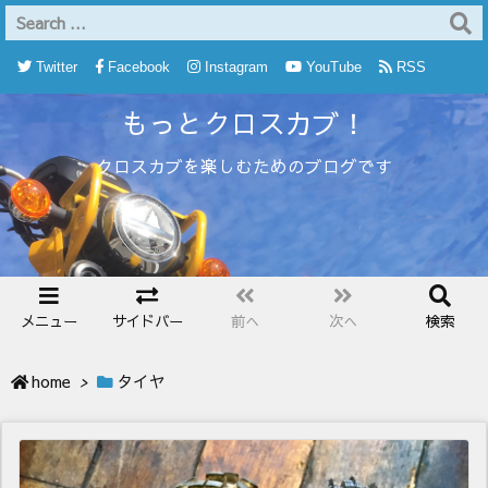
Twitter
Facebook
Instagram
YouTube
RSS
もっとクロスカブ！
Feedly
クロスカブを楽しむためのブログです
メニュー
サイドバー
前へ
次へ
検索
home
>
タイヤ