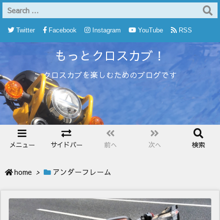
Twitter
Facebook
Instagram
YouTube
RSS
もっとクロスカブ！
Feedly
クロスカブを楽しむためのブログです
メニュー
サイドバー
前へ
次へ
検索
home
>
アンダーフレーム