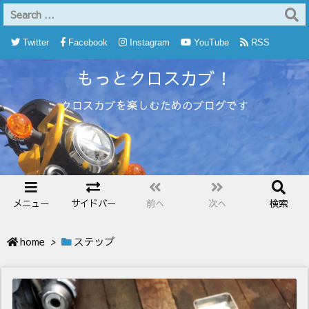
Twitter
Facebook
Instagram
YouTube
RSS
もっとクロスカブ！
Feedly
クロスカブを楽しむためのブログです
メニュー
サイドバー
前へ
次へ
検索
home
>
ステップ