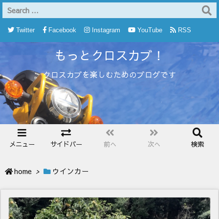
Twitter
Facebook
Instagram
YouTube
RSS
もっとクロスカブ！
Feedly
クロスカブを楽しむためのブログです
メニュー
サイドバー
前へ
次へ
検索
home
>
ウインカー