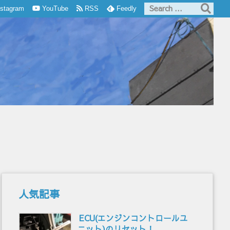
nstagram
YouTube
RSS
Feedly
人気記事
ECU(エンジンコントロールユ
ニット)のリセット！