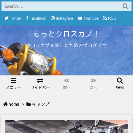
Twitter
Facebook
Instagram
YouTube
RSS
もっとクロスカブ！
Feedly
クロスカブを楽しむためのブログです
メニュー
サイドバー
前へ
次へ
検索
home
>
キャンプ