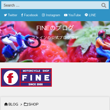
Twitter
Facebook
Instagram
YouTube
LINE
FINEのブログ

RSS
Feedly
ファインの公式ブログです
BLOG
>
SHOP

