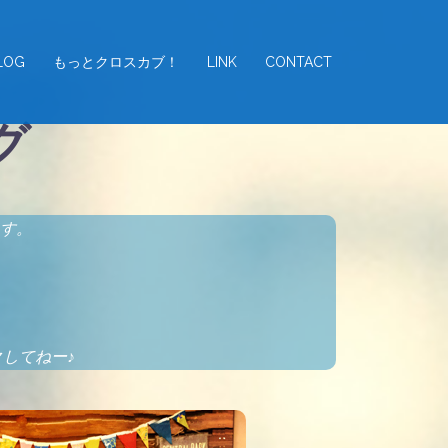
LOG
もっとクロスカブ！
LINK
CONTACT
グ
す。
してねー♪