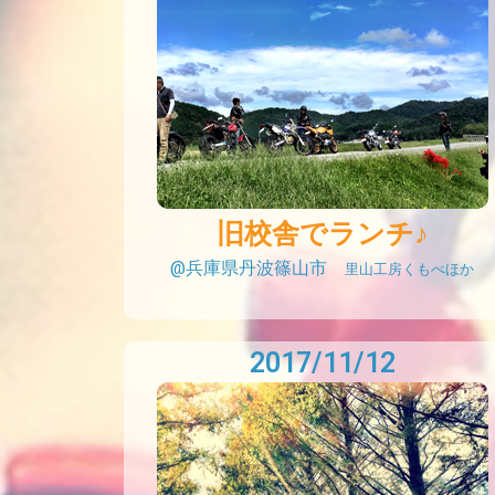
旧校舎でランチ♪
@兵庫県丹波篠山市
里山工房くもべほか
2017/11/12