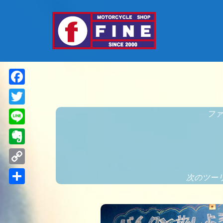
Facebook
Twitter
ファ
Line
Evernote
Copy
次のツー
Link
共
有