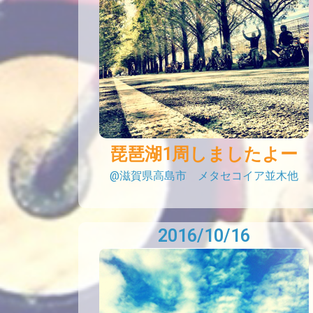
琵琶湖1周しましたよー
@滋賀県高島市 メタセコイア並木他
2016/10/16