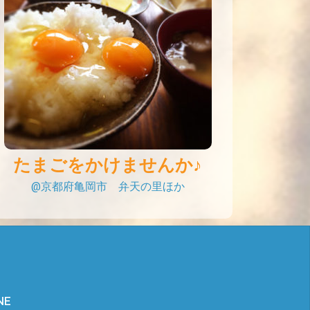
たまごをかけませんか♪
@京都府亀岡市 弁天の里ほか
NE