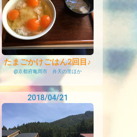
たまごかけごはん2回目♪
@京都府亀岡市 弁天の里ほか
2018/04/21