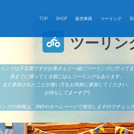
TOP
SHOP
販売車両
ツーリング
B
ツーリン
インでは不定期ですがお客さんと一緒にツーリングに行ってま
昼までに帰ってくる朝ごはんツーリングもあります。
まだ参加されたことが無い方もお気軽に参加してください。
お待ちしてまーす (^^)
リングの情報は、SNSやホームページで発信しますのでチェック