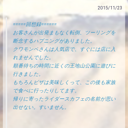
2015/11/23
=====回想録======
お客さんが出発まもなく転倒、ツーリングを
断念するハプニングがありました。
クワモンペさんは人気店で、すぐには店に入
れませんでした。
順番待ちの時間に近くの王地山公園に遊びに
行きました。
もちろんピザは美味しくって、この後も家族
で食べに行ったりしてます。
帰りに寄ったライダースカフェの名前が思い
出せない。すいません。