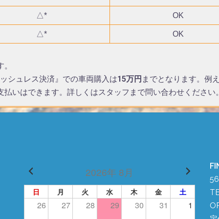
△*
OK
△*
OK
す。
ッシュレス決済』での車両購入は
15万円
までとなります。例え
支払いはできます。詳しくはスタッフまで問い合わせください
FI
2026年 8月
5
日
月
火
水
木
金
土
TE
26
27
28
29
30
31
1
OP
定