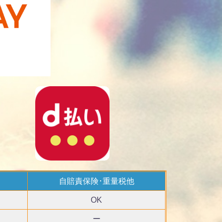
自賠責保険･重量税他
OK
ー