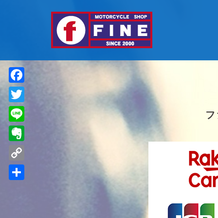
Facebook
Twitter
フ
Line
Evernote
Copy
Link
共
有