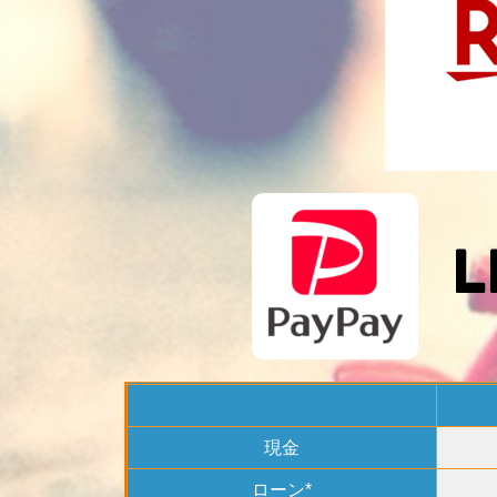
現金
ローン*