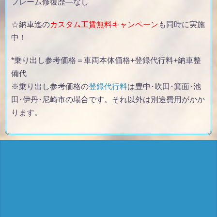
フレーム修復歴
—なし
☆納車迄の
カスタム工賃無料キャンペーン
も同時に実施
中！
*乗り出し参考価格＝車両本体価格+登録代行料+納車整
備代
※乗り出し参考価格の
登録代行料
は豊中･吹田･箕面･池
田･伊丹･尼崎市の場合です。それ以外は別途費用がかか
ります。