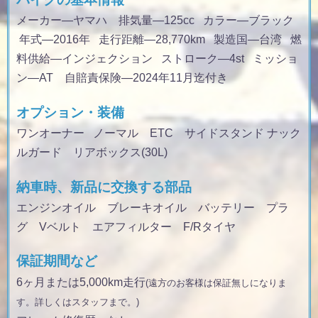
メーカー—ヤマハ 排気量
—125cc
カラー
—ブラック
年式
—2016年
走行距離
—28,770km
製造国
—台湾
燃
料供給
—インジェクション
ストローク
—4st
ミッショ
ン
—AT 自賠責保険—2024年11月迄付き
オプション・装備
ワンオーナー ノーマル ETC サイドスタンド ナック
ルガード リアボックス(30L)
納車時、新品に交換する部品
エンジンオイル ブレーキオイル バッテリー プラ
グ Vベルト エアフィルター F/Rタイヤ
保証期間など
6ヶ月または5,000km走行
(遠方のお客様は保証無しになりま
す。詳しくはスタッフまで。)