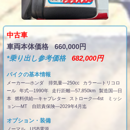
中古車
車両本体価格 660,000円
*乗り出し参考価格
682,000円
バイクの基本情報
メーカー—ホンダ 排気量
—250cc
カラー
—トリコロ
ール
年式
—1990年
走行距離
—57,850km
製造国
—日
本
燃料供給
—キャブレター
ストローク
—4st
ミッシ
ョン
—MT 自賠責保険—2029年4月迄
オプション・装備
ノーマル USB電源