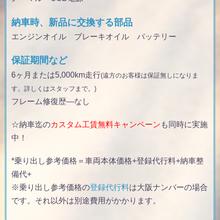
納車時、新品に交換する部品
エンジンオイル ブレーキオイル バッテリー
保証期間など
6ヶ月または5,000km走行
(遠方のお客様は保証無しになりま
す。詳しくはスタッフまで。)
フレーム修復歴
—なし
☆納車迄の
カスタム工賃無料キャンペーン
も同時に実施
中！
*乗り出し参考価格＝車両本体価格+登録代行料+納車整
備代+
※乗り出し参考価格の
登録代行料
は大阪ナンバーの場合
です。それ以外は別途費用がかかります。