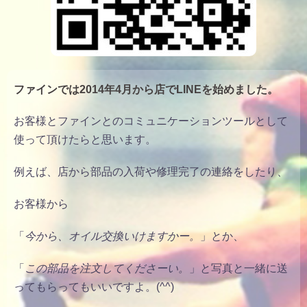
ファインでは2014年4月から店で
LINE
を始めました。
お客様とファインとのコミュニケーションツールとして
使って頂けたらと思います。
例えば、店から部品の入荷や修理完了の連絡をしたり、
お客様から
「
今から、オイル交換いけますかー。
」とか、
「
この部品を注文してくださーい。
」と写真と一緒に送
ってもらってもいいですよ。(^^)