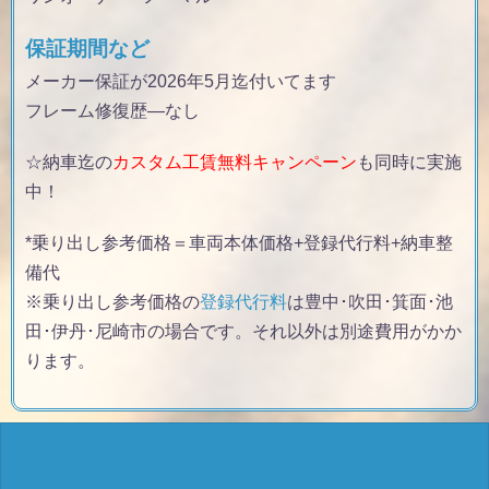
保証期間など
メーカー保証が2026年5月迄付いてます
フレーム修復歴
—なし
☆納車迄の
カスタム工賃無料キャンペーン
も同時に実施
中！
*乗り出し参考価格＝車両本体価格+登録代行料+納車整
備代
※乗り出し参考価格の
登録代行料
は豊中･吹田･箕面･池
田･伊丹･尼崎市の場合です。それ以外は別途費用がかか
ります。