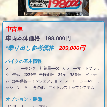
中古車
車両本体価格 198,000円
*乗り出し参考価格
209,000円
バイクの基本情報
メーカー—ホンダ 排気量
—cc
カラー
—マットブラッ
ク
年式
—2024年
走行距離
—24km
製造国
—ベトナ
ム
燃料供給
—インジェクション
ストローク
—4st
ミ
ッション
—AT その他—アイドルストップシステム
オプション・装備
ワンオーナー ノーマル