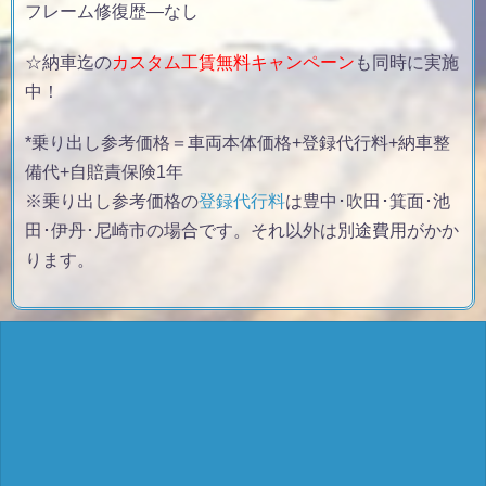
フレーム修復歴
—なし
☆納車迄の
カスタム工賃無料キャンペーン
も同時に実施
中！
*乗り出し参考価格＝車両本体価格+登録代行料+納車整
備代+自賠責保険1年
※乗り出し参考価格の
登録代行料
は豊中･吹田･箕面･池
田･伊丹･尼崎市の場合です。それ以外は別途費用がかか
ります。