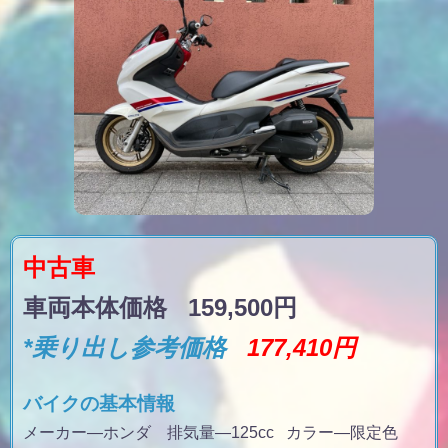
中古車
車両本体価格 159,500円
*乗り出し参考価格
177,410円
バイクの基本情報
メーカー—ホンダ 排気量
—125cc
カラー
—限定色