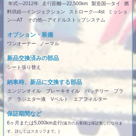
年式
—2012年
走行距離
—22,500km
製造国
—タイ
燃
料供給
—インジェクション
ストローク
—4st
ミッショ
ン
—AT その他—アイドルストップシステム
オプション・装備
ワンオーナー ノーマル
新品交換済みの部品
シート張り替え
納車時、新品に交換する部品
エンジンオイル ブレーキオイル バッテリー プラ
グ ラジエター液 Vベルト エアフィルター
保証期間など
6ヶ月または5,000km走行
(遠方のお客様は保証無しになりま
す。詳しくはスタッフまで。)