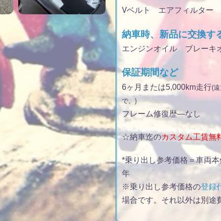
Vベルト エアフィルター
納車時、新品に交換す
エンジンオイル ブレーキ
保証期間など
6ヶ月または5,000km走行
(
で。)
フレーム修復歴
—なし
☆納車迄の
カスタム工賃無
*乗り出し参考価格＝車両本
年
※乗り出し参考価格の
登録
場合です。それ以外は別途