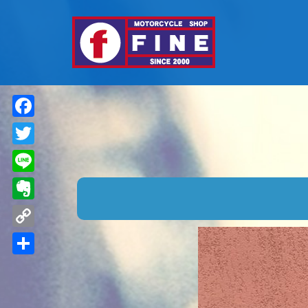
Facebook
Twitter
Line
Evernote
Copy
Link
共
有