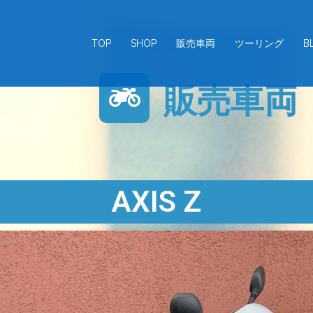
TOP
SHOP
販売車両
ツーリング
B
販売車両
AXIS Z