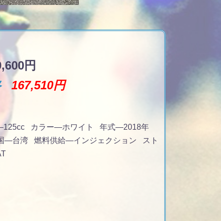
600円
格
167,510円
—125cc
カラー
—ホワイト
年式
—2018年
国
—台湾
燃料供給
—インジェクション
スト
AT