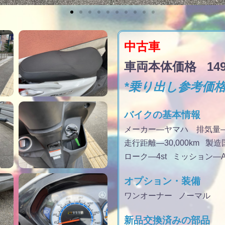
中古車
車両本体価格 149,
*乗り出し参考価
バイクの基本情報
メーカー—ヤマハ 排気量
走行距離
—30,000km
製造
ローク
—4st
ミッション
—
オプション・装備
ワンオーナー ノーマル
新品交換済みの部品