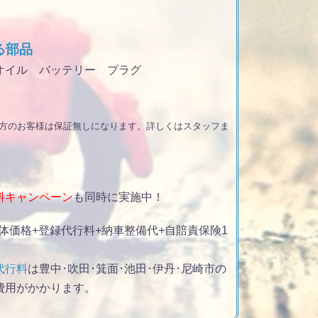
る部品
オイル バッテリー プラグ
遠方のお客様は保証無しになります。詳しくはスタッフま
料キャンペーン
も同時に実施中！
体価格+登録代行料+納車整備代+自賠責保険1
代行料
は豊中･吹田･箕面･池田･伊丹･尼崎市の
費用がかかります。