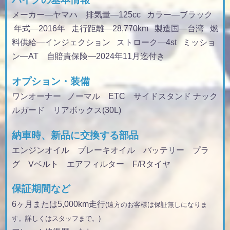
メーカー—ヤマハ 排気量
—125cc
カラー
—ブラック
年式
—2016年
走行距離
—28,770km
製造国
—台湾
燃
料供給
—インジェクション
ストローク
—4st
ミッショ
ン
—AT 自賠責保険—2024年11月迄付き
オプション・装備
ワンオーナー ノーマル ETC サイドスタンド ナック
ルガード リアボックス(30L)
納車時、新品に交換する部品
エンジンオイル ブレーキオイル バッテリー プラ
グ Vベルト エアフィルター F/Rタイヤ
保証期間など
6ヶ月または5,000km走行
(遠方のお客様は保証無しになりま
す。詳しくはスタッフまで。)