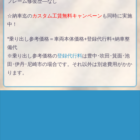
フレーム修復歴
—なし
☆納車迄の
カスタム工賃無料キャンペーン
も同時に実施
中！
*乗り出し参考価格＝車両本体価格+登録代行料+納車整
備代
※乗り出し参考価格の
登録代行料
は豊中･吹田･箕面･池
田･伊丹･尼崎市の場合です。それ以外は別途費用がかか
ります。