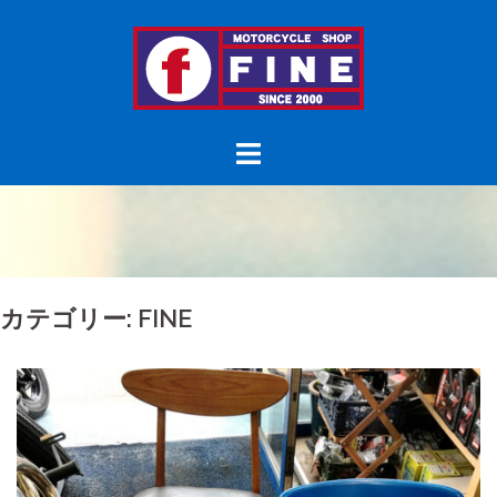
コ
ン
テ
ン
ツ
へ
ス
キ
ッ
プ
カテゴリー:
FINE